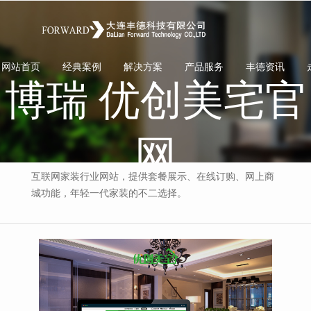
网站首页
经典案例
解决方案
产品服务
丰德资讯
Index
Cases
Solution
Service
News
博瑞 优创美宅官
网
互联网家装行业网站，提供套餐展示、在线订购、网上商
城功能，年轻一代家装的不二选择。
互联网家装行业